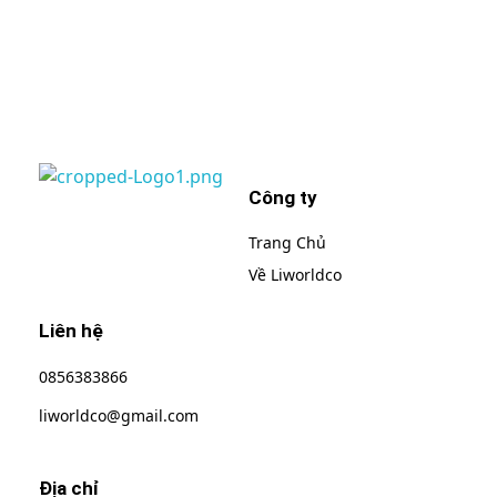
những khuyến mại, ưu đãi của chúng tôi
Công ty
Liworldco
Trang Chủ
Về Liworldco
Liên hệ
0856383866
liworldco@gmail.com
Địa chỉ