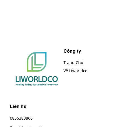
những khuyến mại, ưu đãi của chúng tôi
Công ty
Trang Chủ
Về Liworldco
Liworldco
Liên hệ
0856383866