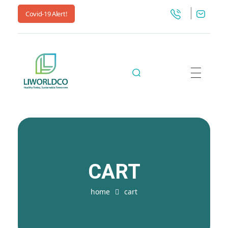
Covid-19 Alert!
Liworldco
CART
home
cart