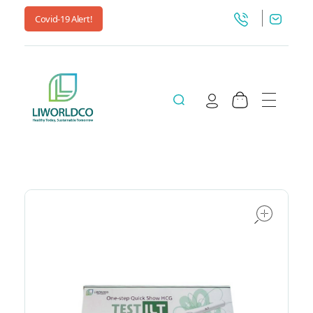
Covid-19 Alert!
Liworldco
ope