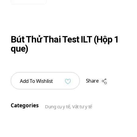
Bút Thử Thai Test ILT (Hộp 1
que)
Share
Add To Wishlist
Categories
Dụng cụ y tế
,
Vật tư y tế