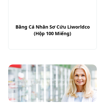
Băng Cá Nhân Sơ Cứu Liworldco
(Hộp 100 Miếng)
Đăng ký email của bạn để sớm nhận được
những khuyến mại, ưu đãi của chúng tôi