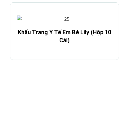
Khẩu Trang Y Tế Em Bé Lily (Hộp 10
Cái)
Đăng ký email của bạn để sớm nhận được
những khuyến mại, ưu đãi của chúng tôi