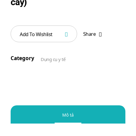
cây)
Share
Add To Wishlist
Category
Dụng cụ y tế
Mô tả