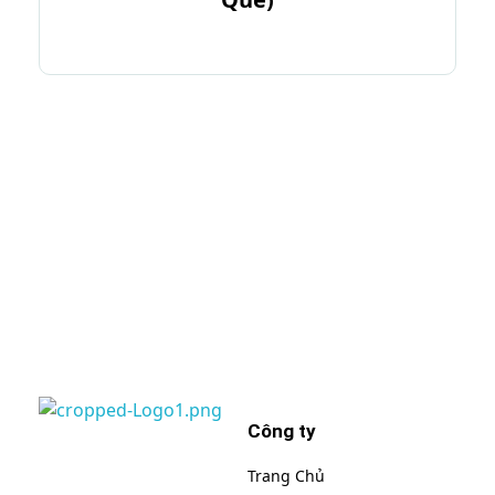
Đăng ký email của bạn để sớm nhận được
những khuyến mại, ưu đãi của chúng tôi
Công ty
Liworldco
Trang Chủ